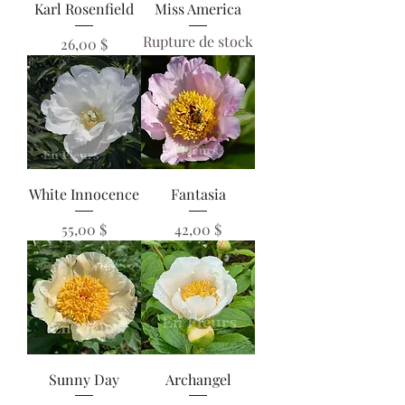
Karl Rosenfield
Miss America
Rupture de stock
Prix
26,00 $
White Innocence
Fantasia
Prix
Prix
55,00 $
42,00 $
Sunny Day
Archangel