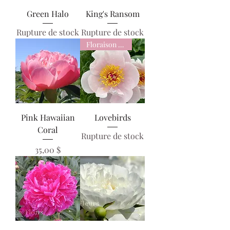
Green Halo
King's Ransom
Rupture de stock
Rupture de stock
Floraison tôt
Pink Hawaiian
Lovebirds
Coral
Rupture de stock
Prix
35,00 $