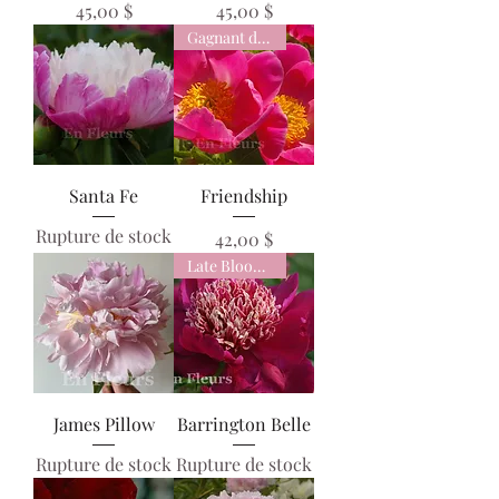
Prix
Prix
45,00 $
45,00 $
Gagnant du prix
Santa Fe
Friendship
Rupture de stock
Prix
42,00 $
Late Bloomer
James Pillow
Barrington Belle
Rupture de stock
Rupture de stock