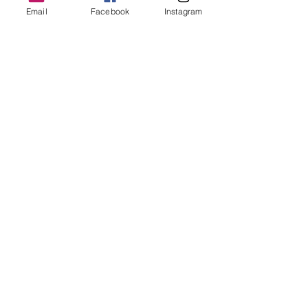
Email
Facebook
Instagram
Gardenia
Fairy Princess
Rupture de stock
Rupture de stock
Charles Burgess
Sunny Girl
Rupture de stock
Rupture de stock
Bev
Sanctus