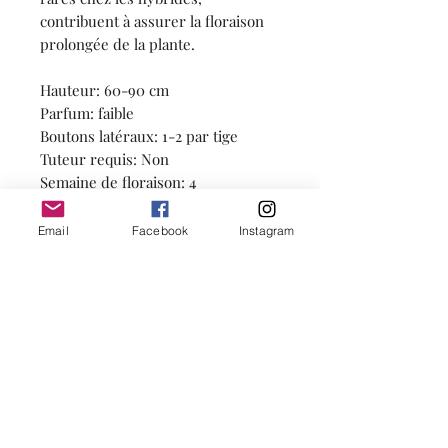
contribuent à assurer la floraison
prolongée de la plante.
Hauteur: 60-90 cm
Parfum: faible
Boutons latéraux: 1-2 par tige
Tuteur requis: Non
Semaine de floraison: 4
Email
Facebook
Instagram
Notre garantie
Notre promesse est de vous
Une note sur les observations
fournir des divisions racines
cultivées en bonne santé, avec 3
Les observations de hauteur, de
à 5 yeux et fidèles à leur nom.
bourgeons latéraux et de tuteur
Nous prenons grand soin
sont les observations de Hudson,
d'emballer vos racines pour
Québec (zone 5a) cultivées en